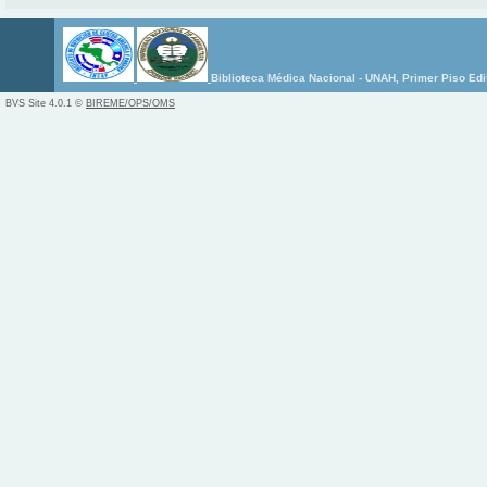
Biblioteca Médica Nacional - UNAH, Primer Piso Edi
BVS Site 4.0.1 ©
BIREME/OPS/OMS