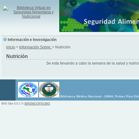
Información e Investigación
inicio
>
Información Sobre:
> Nutrición
Nutrición
Se esta llevando a cabo la semana de la salud y nutric
Biblioteca Médica Nacional - UNAH, Primer Piso Edi
BVS Site 4.0.1 ©
BIREME/OPS/OMS